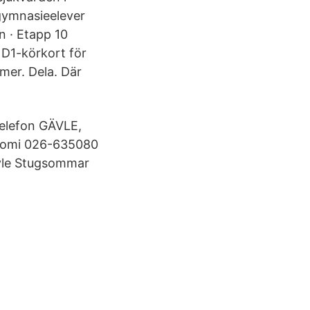
gymnasieelever
n · Etapp 10
 D1-körkort för
mer. Dela. Där
 Telefon GÄVLE,
omi 026-635080
vle Stugsommar