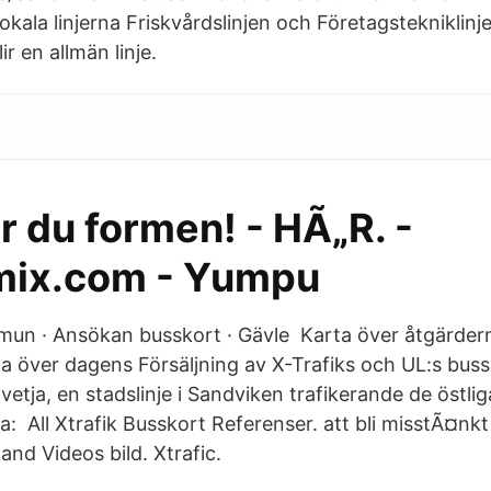
lokala linjerna Friskvårdslinjen och Företagstekniklinj
r en allmän linje.
r du formen! - HÃ„R. -
mix.com - Yumpu
un · Ansökan busskort · Gävle Karta över åtgärdern
ta över dagens Försäljning av X-Trafiks och UL:s buss
vetja, en stadslinje i Sandviken trafikerande de östli
a: All Xtrafik Busskort Referenser. att bli misstÃ¤nkt 
nd Videos bild. Xtrafic.