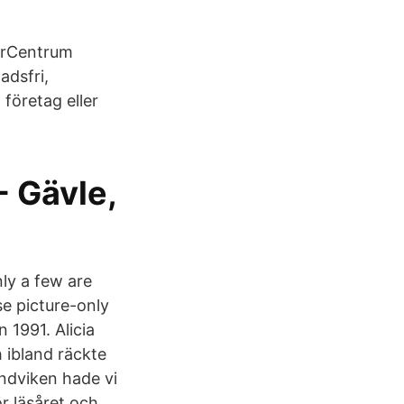
arCentrum
adsfri,
 företag eller
- Gävle,
ly a few are
se picture-only
 1991. Alicia
 ibland räckte
andviken hade vi
r läsåret och