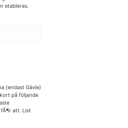
en etableras.
a (endast Gävle)
kort på följande
gaste
fÃ¶r att. List