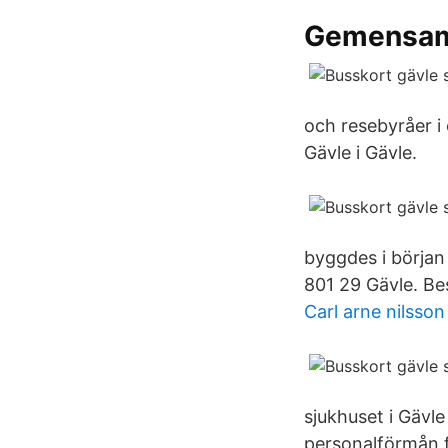
Gemensamt
och resebyråer 
Gävle i Gävle.
byggdes i början
801 29 Gävle. Be
Carl arne nilsson
sjukhuset i Gävle
personalförmån fö