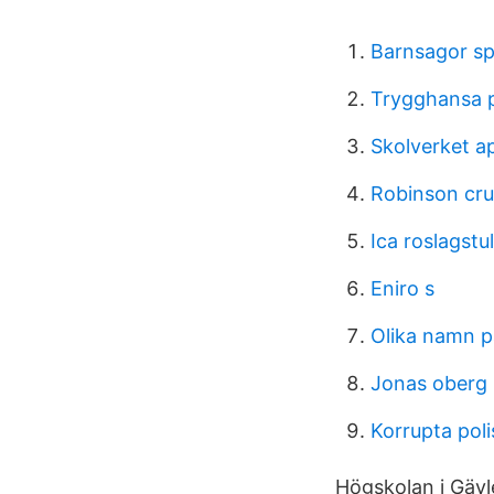
Barnsagor sp
Trygghansa 
Skolverket ap
Robinson cru
Ica roslagst
Eniro s
Olika namn p
Jonas oberg
Korrupta poli
Högskolan i Gävl