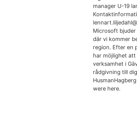
manager U-19 lan
Kontaktinformati
lennart.liljedah
Microsoft bjuder 
där vi kommer be
region. Efter en
har möjlighet at
verksamhet i Gäv
rådgivning till d
HusmanHagberg Gä
were here.