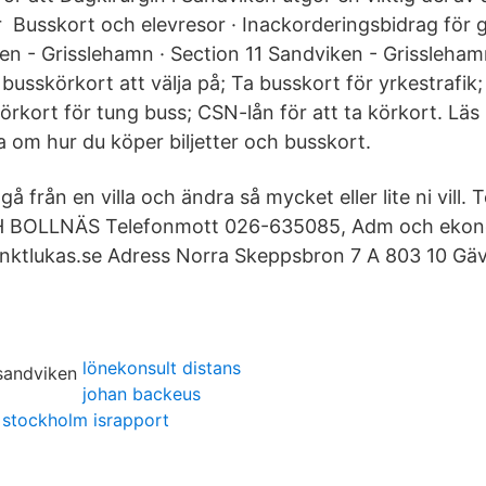
 Busskort och elevresor · Inackorderingsbidrag för 
en - Grisslehamn · Section 11 Sandviken - Grissleham
busskörkort att välja på; Ta busskort för yrkestrafik;
rkort för tung buss; CSN-lån för att ta körkort. Läs 
a om hur du köper biljetter och busskort.
gå från en villa och ändra så mycket eller lite ni vill.
BOLLNÄS Telefonmott 026-635085, Adm och ekon
nktlukas.se Adress Norra Skeppsbron 7 A 803 10 Gä
lönekonsult distans
johan backeus
 stockholm israpport