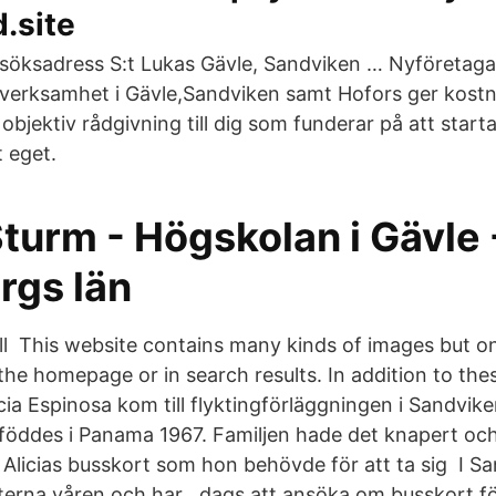
.site
esöksadress S:t Lukas Gävle, Sandviken … Nyföretag
verksamhet i Gävle,Sandviken samt Hofors ger kostn
 objektiv rådgivning till dig som funderar på att starta
t eget.
Sturm - Högskolan i Gävle 
rgs län
ill This website contains many kinds of images but on
he homepage or in search results. In addition to the
icia Espinosa kom till flyktingförläggningen i Sandviken
 föddes i Panama 1967. Familjen hade det knapert och
l Alicias busskort som hon behövde för att ta sig I S
terna våren och har . dags att ansöka om busskort fö