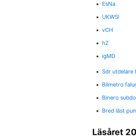
EsNa
UKWSl
vCH
hZ
igMD
Sdr utdelare 
Bilmetro falu
Binero subd
Bred läst pu
Läsåret 2