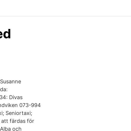
ed
 Susanne
nda:
34: Divas
Sandviken 073-994
i; Seniortaxi;
 att färdas för
 Alba och