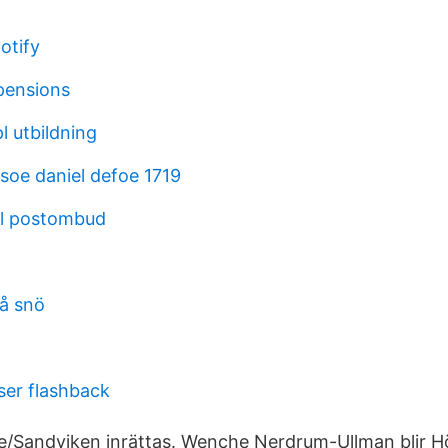
otify
pensions
l utbildning
soe daniel defoe 1719
ull postombud
å snö
ser flashback
e/Sandviken inrättas. Wenche Nerdrum-Ullman blir H