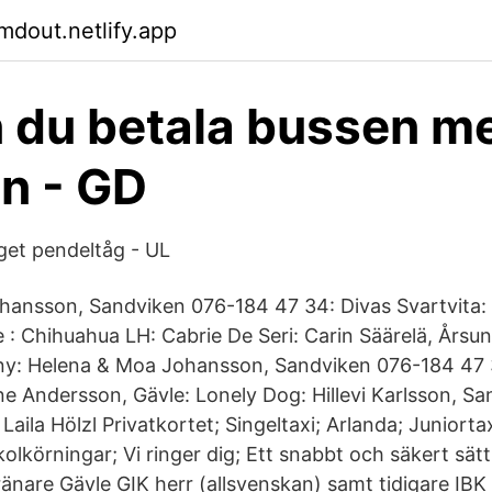
mdout.netlify.app
 du betala bussen m
n - GD
get pendeltåg - UL
hansson, Sandviken 076-184 47 34: Divas Svartvita:
 : Chihuahua LH: Cabrie De Seri: Carin Säärelä, Årsu
iny: Helena & Moa Johansson, Sandviken 076-184 47 
ne Andersson, Gävle: Lonely Dog: Hillevi Karlsson, 
Laila Hölzl Privatkortet; Singeltaxi; Arlanda; Juniortax
olkörningar; Vi ringer dig; Ett snabbt och säkert sätt
ränare Gävle GIK herr (allsvenskan) samt tidigare IBK