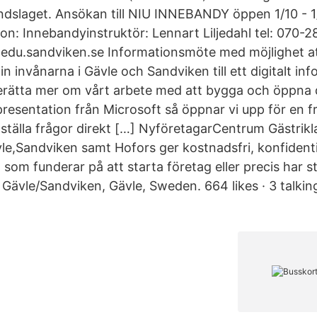
dslaget. Ansökan till NIU INNEBANDY öppen 1/10 - 1
on: Innebandyinstruktör: Lennart Liljedahl tel: 070-2
l@edu.sandviken.se Informationsmöte med möjlighet att
in invånarna i Gävle och Sandviken till ett digitalt i
rätta mer om vårt arbete med att bygga och öppna d
 presentation från Microsoft så öppnar vi upp för en 
t ställa frågor direkt […] NyföretagarCentrum Gästri
le,Sandviken samt Hofors ger kostnadsfri, konfidenti
ig som funderar på att starta företag eller precis har s
vle/Sandviken, Gävle, Sweden. 664 likes · 3 talking