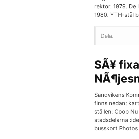
rektor. 1979. De 
1980. YTH-stål bli
Dela.
SÃ¥ fixa
NÃ¶jes
Sandvikens Komm
finns nedan; kar
ställen: Coop Nu 
stadsdelarna :ide
busskort Photos a