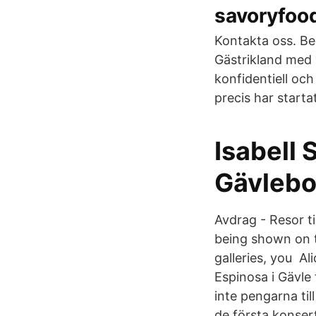
savoryfood
Kontakta oss. B
Gästrikland med 
konfidentiell och
precis har starta
Isabell 
Gävlebo
Avdrag - Resor t
being shown on t
galleries, you Al
Espinosa i Gävle
inte pengarna til
de första konser