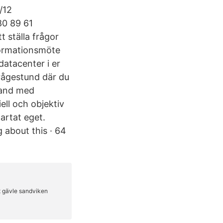
/12
80 89 61
 ställa frågor
nformationsmöte
atacenter i er
frågestund där du
kland med
ell och objektiv
tartat eget.
 about this · 64