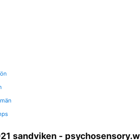
lön
n
omän
mps
021 sandviken - psychosensory.w