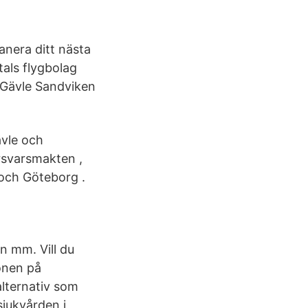
anera ditt nästa
als flygbolag
 Gävle Sandviken
ävle och
svarsmakten ,
 och Göteborg .
n mm. Vill du
onen på
alternativ som
sjukvården i