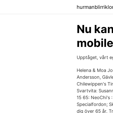
hurmanblirriklo
Nu kan
mobile
Upptåget, vårt e
Helena & Moa Jo
Andersson, Gävle
Chilewippen's T
Svartvita: Susan
15 65: NeoChi's : 
Specialfordon; Sk
dig över 65 år. T